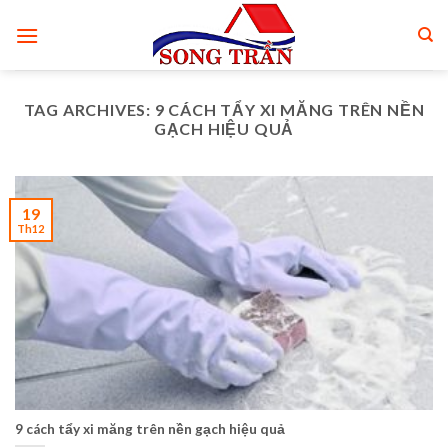
Skip
to
content
TAG ARCHIVES:
9 CÁCH TẨY XI MĂNG TRÊN NỀN
GẠCH HIỆU QUẢ
19
Th12
9 cách tẩy xi măng trên nền gạch hiệu quả